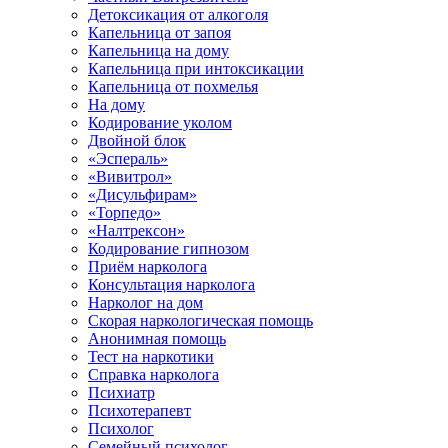
Детоксикация от алкоголя
Капельница от запоя
Капельница на дому
Капельница при интоксикации
Капельница от похмелья
На дому
Кодирование уколом
Двойной блок
«Эспераль»
«Вивитрол»
«Дисульфирам»
«Торпедо»
«Налтрексон»
Кодирование гипнозом
Приём нарколога
Консультация нарколога
Нарколог на дом
Скорая наркологическая помощь
Анонимная помощь
Тест на наркотики
Справка нарколога
Психиатр
Психотерапевт
Психолог
Семейный психолог