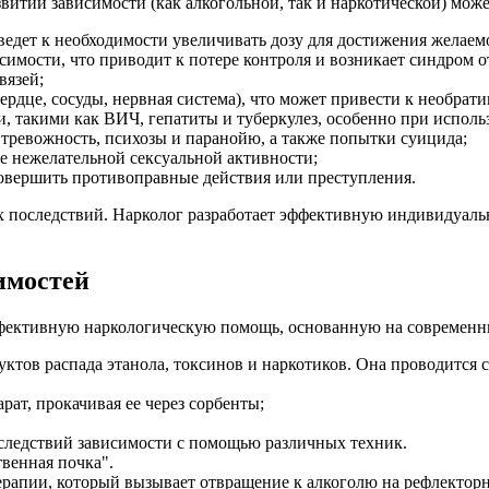
тии зависимости (как алкогольной, так и наркотической) может
ведет к необходимости увеличивать дозу для достижения желаем
симости, что приводит к потере контроля и возникает синдром 
вязей;
ердце, сосуды, нервная система), что может привести к необрат
такими как ВИЧ, гепатиты и туберкулез, особенно при исполь
тревожность, психозы и паранойю, а также попытки суицида;
е нежелательной сексуальной активности;
совершить противоправные действия или преступления.
х последствий. Нарколог разработает эффективную индивидуал
имостей
ективную наркологическую помощь, основанную на современны
уктов распада этанола, токсинов и наркотиков. Она проводится
ат, прокачивая ее через сорбенты;
следствий зависимости с помощью различных техник.
твенная почка".
ерапии, который вызывает отвращение к алкоголю на рефлектор