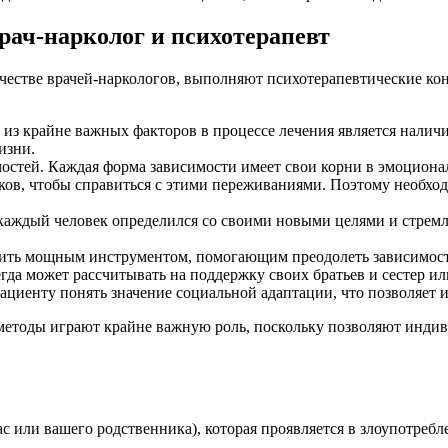
рач-нарколог и психотерапевт
честве врачей-наркологов, выполняют психотерапевтические ко
з крайне важных факторов в процессе лечения является наличие
изни.
остей. Каждая форма зависимости имеет свои корни в эмоцион
ков, чтобы справиться с этими переживаниями. Поэтому необхо
аждый человек определился со своими новыми целями и стремле
жить мощным инструментом, помогающим преодолеть зависимость
егда может рассчитывать на поддержку своих братьев и сестер и
ациенту понять значение социальной адаптации, что позволяет 
методы играют крайне важную роль, поскольку позволяют индиви
с или вашего родственника), которая проявляется в злоупотре