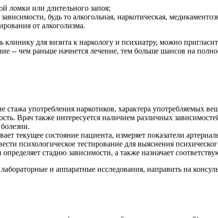
ой ломки или длительного запоя;
зависимости, будь то алкогольная, наркотическая, медикаментоз
ирования от алкоголизма.
ь клинику для визита к наркологу и психиатру, можно пригласит
ие -- чем раньше начнется лечение, тем больше шансов на полн
е стажа употребления наркотиков, характера употребляемых ве
сть. Врач также интересуется наличием различных зависимосте
 болезни.
ает текущее состояние пациента, измеряет показатели артериал
вести психологическое тестирование для выяснения психическог
 определяет стадию зависимости, а также назначает соответству
 лабораторные и аппаратные исследования, направить на консул