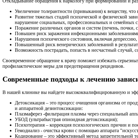
Откладывание обращения к наркологу при формировании и разви
Увеличение толерантности (привыкания) к веществу, что 
Развитие тяжелых стадий психической и физической зави
нарушение социальных, профессиональных и семейных с
Поражение различных органов и систем (печень, почки, с
Повышен риск заражения инфекционными заболеваниями, 
Нарушения психического состояния, включая депрессию, 
Повышенный риск венерических заболеваний в результат
Возможность пострадать, попасть в несчастный случай, 
Своевременное обращение к врачу поможет избежать серьезны
профилактические меры для предотвращения рецидивов.
Современные подходы к лечению завис
В нашей клинике вы найдете высококвалифицированную и эфф
Детоксикация – это процесс очищения организма от прод
и аппаратной дезинтоксикации:
Плазмаферез -фильтрация плазмы через специальный аппар
УБОД (ультрабыстрая опиоидная детоксикация);
Психотерапия – коррекция психологических причин и по
Гемодиализ - очистка крови с помощью аппарата "искусс
Кодирование – это эффективный метод запретительной т