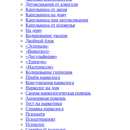
Детоксикация от алкоголя
Капельница от запоя
Капельница на дому
Капельница при интоксикации
Капельница от похмелья
На дому
Кодирование уколом
Двойной блок
«Эспераль»
«Вивитрол»
«Дисульфирам»
«Торпедо»
«Налтрексон»
Кодирование гипнозом
Приём нарколога
Консультация нарколога
Нарколог на дом
Скорая наркологическая помощь
Анонимная помощь
Тест на наркотики
Справка нарколога
Психиатр
Психотерапевт
Психолог
Семейный психолог