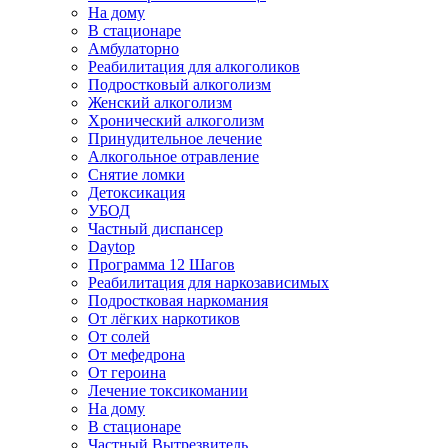
На дому
В стационаре
Амбулаторно
Реабилитация для алкоголиков
Подростковый алкоголизм
Женский алкоголизм
Хронический алкоголизм
Принудительное лечение
Алкогольное отравление
Снятие ломки
Детоксикация
УБОД
Частный диспансер
Daytop
Программа 12 Шагов
Реабилитация для наркозависимых
Подростковая наркомания
От лёгких наркотиков
От солей
От мефедрона
От героина
Лечение токсикомании
На дому
В стационаре
Частный Вытрезвитель