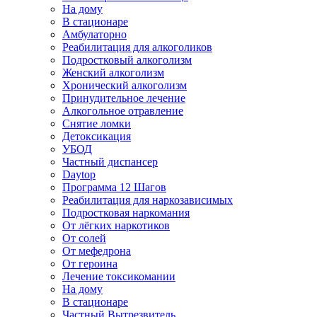
На дому
В стационаре
Амбулаторно
Реабилитация для алкоголиков
Подростковый алкоголизм
Женский алкоголизм
Хронический алкоголизм
Принудительное лечение
Алкогольное отравление
Снятие ломки
Детоксикация
УБОД
Частный диспансер
Daytop
Программа 12 Шагов
Реабилитация для наркозависимых
Подростковая наркомания
От лёгких наркотиков
От солей
От мефедрона
От героина
Лечение токсикомании
На дому
В стационаре
Частный Вытрезвитель