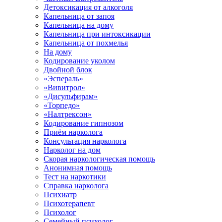
Детоксикация от алкоголя
Капельница от запоя
Капельница на дому
Капельница при интоксикации
Капельница от похмелья
На дому
Кодирование уколом
Двойной блок
«Эспераль»
«Вивитрол»
«Дисульфирам»
«Торпедо»
«Налтрексон»
Кодирование гипнозом
Приём нарколога
Консультация нарколога
Нарколог на дом
Скорая наркологическая помощь
Анонимная помощь
Тест на наркотики
Справка нарколога
Психиатр
Психотерапевт
Психолог
Семейный психолог