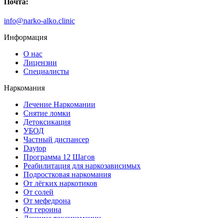
Почта:
info@narko-alko.clinic
Информация
О нас
Лицензии
Специалисты
Наркомания
Лечение Наркомании
Снятие ломки
Детоксикация
УБОД
Частный диспансер
Daytop
Программа 12 Шагов
Реабилитация для наркозависимых
Подростковая наркомания
От лёгких наркотиков
От солей
От мефедрона
От героина