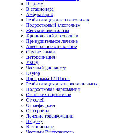
На дому
В стационаре
Амбулаторно
Реабилитация для алкоголиков
Подростковый алкоголизм
Женский алкоголизм
Хронический алкоголизм
Принудительное лечение
Алкогольное отравление
Снятие ломки
Детоксикация
УБОД
Частный диспансер
Daytop
Программа 12 Шагов
Реабилитация для наркозависимых
Подростковая наркомания
От лёгких наркотиков
От солей
От мефедрона
От героина
Лечение токсикомании
На дому
В стационаре
Частный Вытрезвитель