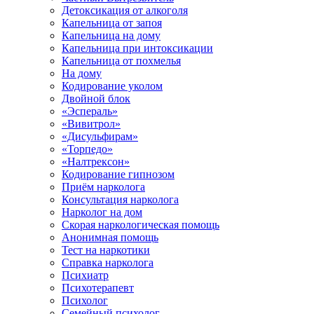
Детоксикация от алкоголя
Капельница от запоя
Капельница на дому
Капельница при интоксикации
Капельница от похмелья
На дому
Кодирование уколом
Двойной блок
«Эспераль»
«Вивитрол»
«Дисульфирам»
«Торпедо»
«Налтрексон»
Кодирование гипнозом
Приём нарколога
Консультация нарколога
Нарколог на дом
Скорая наркологическая помощь
Анонимная помощь
Тест на наркотики
Справка нарколога
Психиатр
Психотерапевт
Психолог
Семейный психолог