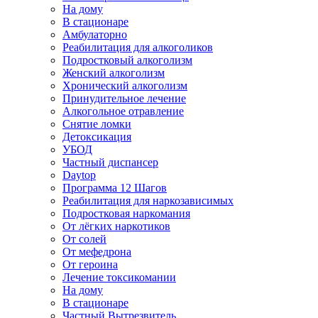
На дому
В стационаре
Амбулаторно
Реабилитация для алкоголиков
Подростковый алкоголизм
Женский алкоголизм
Хронический алкоголизм
Принудительное лечение
Алкогольное отравление
Снятие ломки
Детоксикация
УБОД
Частный диспансер
Daytop
Программа 12 Шагов
Реабилитация для наркозависимых
Подростковая наркомания
От лёгких наркотиков
От солей
От мефедрона
От героина
Лечение токсикомании
На дому
В стационаре
Частный Вытрезвитель