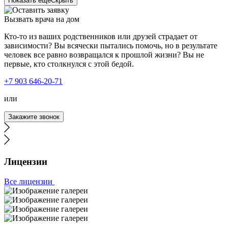
Показать еще
Скрыть
Вызвать врача на дом
Кто-то из ваших родственников или друзей страдает от
зависимости? Вы всячески пытались помочь, но в результате
человек все равно возвращался к прошлой жизни? Вы не
первые, кто столкнулся с этой бедой.
Мы с супругой решили сделать кодирование от
+7 903 646-20-71
алкоголя. Много какие сайты обзванивали,
интересовались ценами, узнавали методы кодирования.
или
Выбор пал на Тайм-Клиник. Позвонили, записались. В
день кодирования нам позвонили и уточнили о времени
Закажите звонок
приезда. Приехав к вам, мы получили
профессиональную консультацию о методах
кодирования. Кодирование было подобрано
индивидуально, в зависимости от наших особенностей.
Мы с супругой довольны приемом, результатом работы.
Лицензии
Сразу видно, что работают специалисты, знающие своё
дело.
Все лицензии
У меня два сына, и оба начали регулярно выпивать.
Молодые ещё, перспективные, а тут такое. Решив не