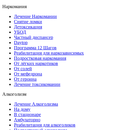
Наркомания
Лечение Наркомании
Снятие ломки
Детоксикация
УБОД
Частный диспансер
Daytop
Программа 12 Шагов
Реабилитация для наркозависимых
Подростковая наркомания
От лёгких наркотиков
От солей
От мефедрона
От героина
Лечение токсикомании
Алкоголизм
Лечение Алкоголизма
На дому
В стационаре
Амбулаторно
Реабилитация для алкоголиков