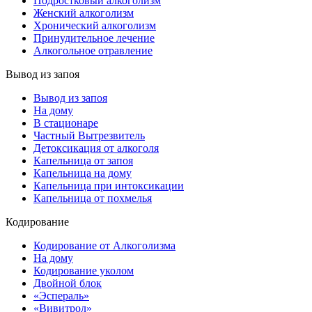
Подростковый алкоголизм
Женский алкоголизм
Хронический алкоголизм
Принудительное лечение
Алкогольное отравление
Вывод из запоя
Вывод из запоя
На дому
В стационаре
Частный Вытрезвитель
Детоксикация от алкоголя
Капельница от запоя
Капельница на дому
Капельница при интоксикации
Капельница от похмелья
Кодирование
Кодирование от Алкоголизма
На дому
Кодирование уколом
Двойной блок
«Эспераль»
«Вивитрол»