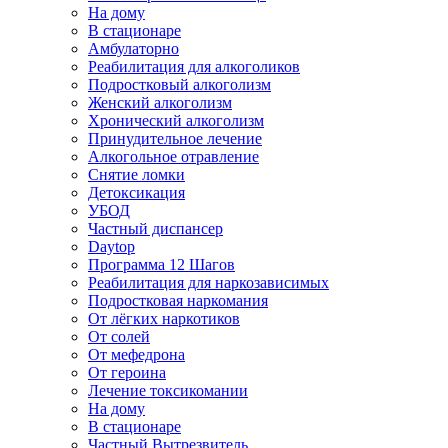
На дому
В стационаре
Амбулаторно
Реабилитация для алкоголиков
Подростковый алкоголизм
Женский алкоголизм
Хронический алкоголизм
Принудительное лечение
Алкогольное отравление
Снятие ломки
Детоксикация
УБОД
Частный диспансер
Daytop
Программа 12 Шагов
Реабилитация для наркозависимых
Подростковая наркомания
От лёгких наркотиков
От солей
От мефедрона
От героина
Лечение токсикомании
На дому
В стационаре
Частный Вытрезвитель