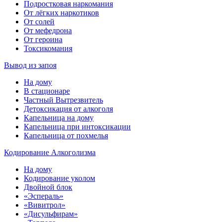
Подростковая наркомания
От лёгких наркотиков
От солей
От мефедрона
От героина
Токсикомания
Вывод из запоя
На дому
В стационаре
Частный Вытрезвитель
Детоксикация от алкоголя
Капельница на дому
Капельница при интоксикации
Капельница от похмелья
Кодирование Алкоголизма
На дому
Кодирование уколом
Двойной блок
«Эспераль»
«Вивитрол»
«Дисульфирам»