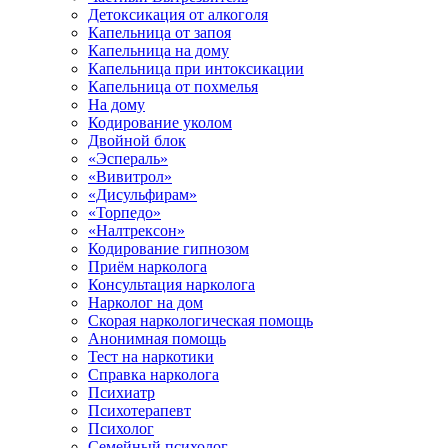
Детоксикация от алкоголя
Капельница от запоя
Капельница на дому
Капельница при интоксикации
Капельница от похмелья
На дому
Кодирование уколом
Двойной блок
«Эспераль»
«Вивитрол»
«Дисульфирам»
«Торпедо»
«Налтрексон»
Кодирование гипнозом
Приём нарколога
Консультация нарколога
Нарколог на дом
Скорая наркологическая помощь
Анонимная помощь
Тест на наркотики
Справка нарколога
Психиатр
Психотерапевт
Психолог
Семейный психолог