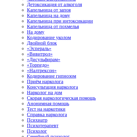
Детоксикация от алкоголя
Капельница от запоя
Капельница на дому
Капельница при интоксикации
Капельница от похмелья
На дому
Кодирование уколом
Двойной блок
«Эспераль»
«Вивитрол»
«Дисульфирам»
«Торпедо»
«Налтрексон»
Кодирование гипнозом
Приём нарколога
Консультация нарколога
Нарколог на дом
Скорая наркологическая помощь
Анонимная помощь
Тест на наркотики
Справка нарколога
Психиатр
Психотерапевт
Психолог
Семейный психолог