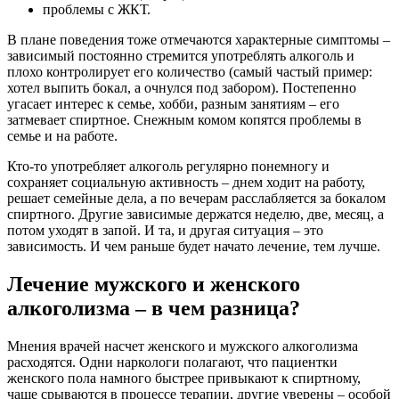
проблемы с ЖКТ.
В плане поведения тоже отмечаются характерные симптомы –
зависимый постоянно стремится употреблять алкоголь и
плохо контролирует его количество (самый частый пример:
хотел выпить бокал, а очнулся под забором). Постепенно
угасает интерес к семье, хобби, разным занятиям – его
затмевает спиртное. Снежным комом копятся проблемы в
семье и на работе.
Кто-то употребляет алкоголь регулярно понемногу и
сохраняет социальную активность – днем ходит на работу,
решает семейные дела, а по вечерам расслабляется за бокалом
спиртного. Другие зависимые держатся неделю, две, месяц, а
потом уходят в запой. И та, и другая ситуация – это
зависимость. И чем раньше будет начато лечение, тем лучше.
Лечение мужского и женского
алкоголизма – в чем разница?
Мнения врачей насчет женского и мужского алкоголизма
расходятся. Одни наркологи полагают, что пациентки
женского пола намного быстрее привыкают к спиртному,
чаще срываются в процессе терапии, другие уверены – особой