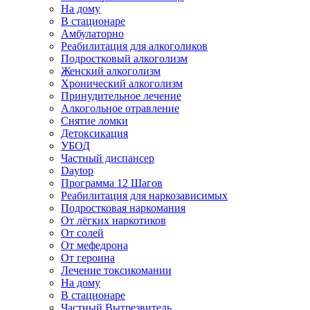
На дому
В стационаре
Амбулаторно
Реабилитация для алкоголиков
Подростковый алкоголизм
Женский алкоголизм
Хронический алкоголизм
Принудительное лечение
Алкогольное отравление
Снятие ломки
Детоксикация
УБОД
Частный диспансер
Daytop
Программа 12 Шагов
Реабилитация для наркозависимых
Подростковая наркомания
От лёгких наркотиков
От солей
От мефедрона
От героина
Лечение токсикомании
На дому
В стационаре
Частный Вытрезвитель