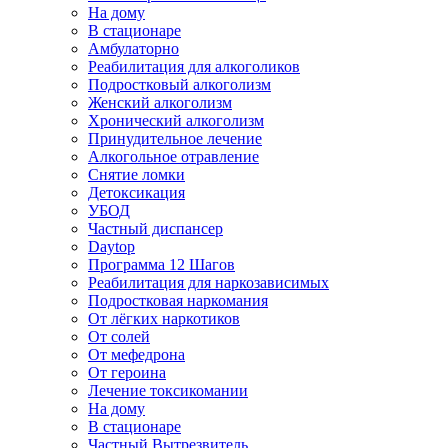
На дому
В стационаре
Амбулаторно
Реабилитация для алкоголиков
Подростковый алкоголизм
Женский алкоголизм
Хронический алкоголизм
Принудительное лечение
Алкогольное отравление
Снятие ломки
Детоксикация
УБОД
Частный диспансер
Daytop
Программа 12 Шагов
Реабилитация для наркозависимых
Подростковая наркомания
От лёгких наркотиков
От солей
От мефедрона
От героина
Лечение токсикомании
На дому
В стационаре
Частный Вытрезвитель