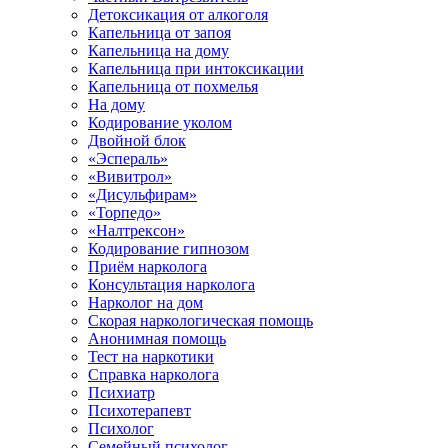
Детоксикация от алкоголя
Капельница от запоя
Капельница на дому
Капельница при интоксикации
Капельница от похмелья
На дому
Кодирование уколом
Двойной блок
«Эспераль»
«Вивитрол»
«Дисульфирам»
«Торпедо»
«Налтрексон»
Кодирование гипнозом
Приём нарколога
Консультация нарколога
Нарколог на дом
Скорая наркологическая помощь
Анонимная помощь
Тест на наркотики
Справка нарколога
Психиатр
Психотерапевт
Психолог
Семейный психолог