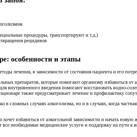
коголизмом
ециальные процедуры, транспортируют и т.д.)
отвращения рецидивов
ре: особенности и этапы
етоды лечения, в зависимости от состояния пациента и его потр
ьных препаратов, которые помогают организму избавиться от а
ля внутривенного введения помогают восстановить водно-солев
стационаре также предусматривает лечение и профилактику соп
лько в сложных случаях алкоголизма, но и в случаях, когда част
то хочет избавиться от алкогольной зависимости и начать новую
 все необходимые медицинские услуги и поддержку на пути к 